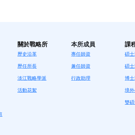
關於戰略所
本所成員
課
歷史沿革
專任師資
碩士
歷任所長
兼任師資
碩士
淡江戰略學派
行政助理
博士
活動花絮
境外
雙碩
班