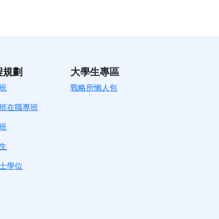
程規劃
大學生專區
班
戰略所懶人包
班在職專班
班
生
士學位