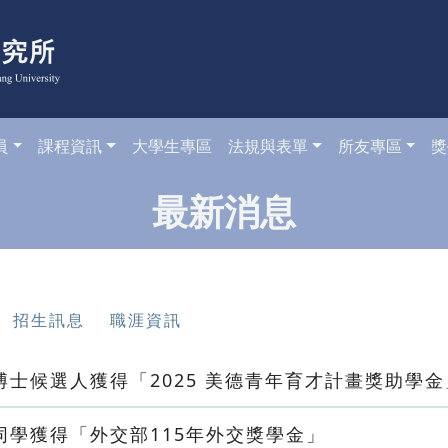
員
課程資訊
大學生專區
法規與表單
所友專區
獎
最新消息
招生訊息
職涯資訊
士候選人獲得「2025 美德青年育才計畫獎助學金
學獲得「外交部115年外交獎學金」