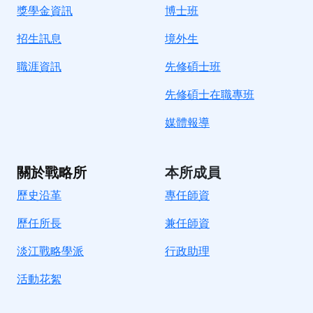
獎學金資訊
博士班
招生訊息
境
外生
職涯資訊
先修碩士班
先修碩士在職專班
媒體報導
關於戰略所
本所成員
歷史沿革
專任師資
歷任所長
兼任師資
淡江戰略學派
行政助理
活動花絮