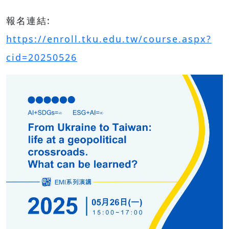
報名連結:
https://enroll.tku.edu.tw/course.aspx?
cid=20250526