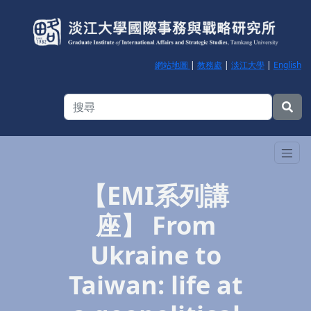
網站地圖
|
教務處
|
淡江大學
|
English
【EMI系列講
座】 From
Ukraine to
Taiwan: life at