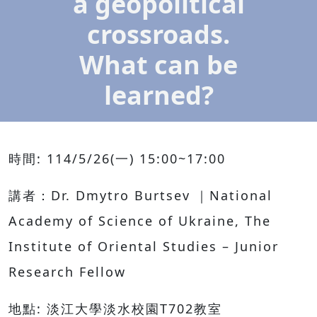
a geopolitical
crossroads.
What can be
learned?
時間: 114/5/26(一) 15:00~17:00
講者：Dr. Dmytro Burtsev ｜National
Academy of Science of Ukraine, The
Institute of Oriental Studies – Junior
Research Fellow
地點: 淡江大學淡水校園T702教室