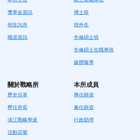
獎學金資訊
博士班
招生訊息
境
外生
職涯資訊
先修碩士班
先修碩士在職專班
媒體報導
關於戰略所
本所成員
歷史沿革
專任師資
歷任所長
兼任師資
淡江戰略學派
行政助理
活動花絮