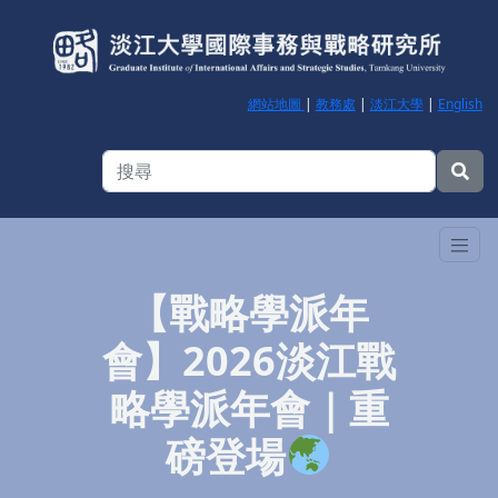
網站地圖
|
教務處
|
淡江大學
|
English
【戰略學派年
會】2026淡江戰
略學派年會｜重
磅登場