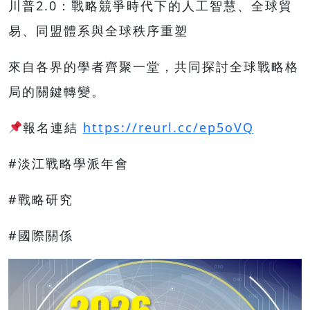
川普2.0：戰略競爭時代下的人工智慧、全球貿
易、同盟體系與全球秩序重塑
來自各界的學者齊聚一堂，共同探討全球戰略格
局的關鍵轉變。
報名連結
https://reurl.cc/ep5oVQ
#淡江戰略學派年會
#戰略研究
#國際關係