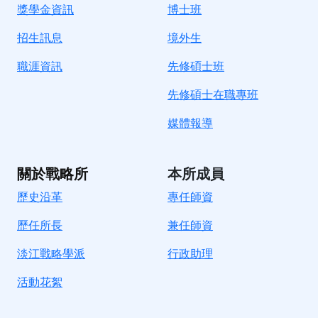
獎學金資訊
博士班
招生訊息
境
外生
職涯資訊
先修碩士班
先修碩士在職專班
媒體報導
關於戰略所
本所成員
歷史沿革
專任師資
歷任所長
兼任師資
淡江戰略學派
行政助理
活動花絮