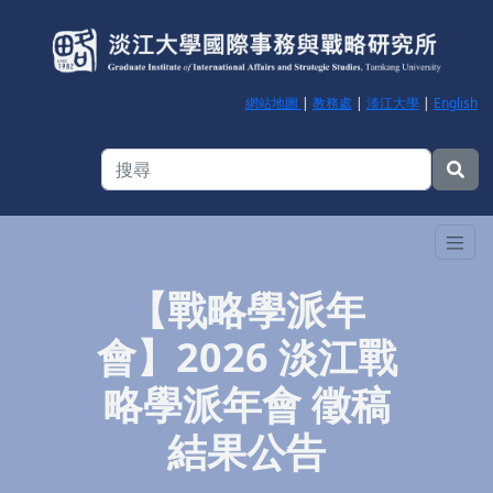
網站地圖
|
教務處
|
淡江大學
|
English
【戰略學派年
會】2026 淡江戰
略學派年會 徵稿
結果公告