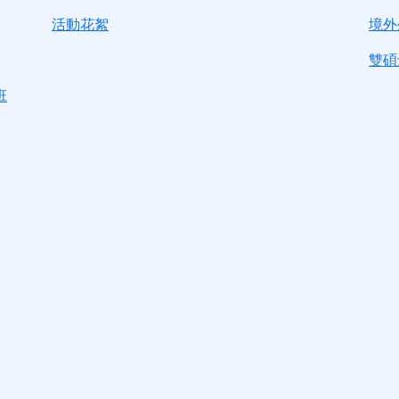
活動花絮
境外
雙碩
班