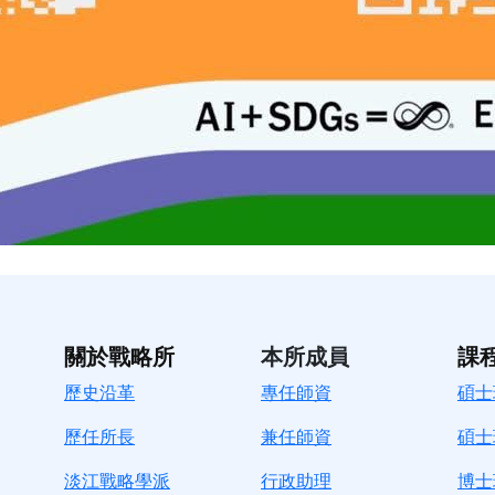
關於戰略所
本所成員
課
歷史沿革
專任師資
碩士
歷任所長
兼任師資
碩士
淡江戰略學派
行政助理
博士