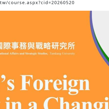
tw/course.aspx?cid=20260520