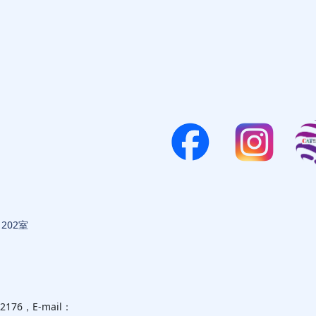
202室
6，E-mail：