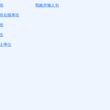
班
戰略所懶人包
班在職專班
班
生
士學位