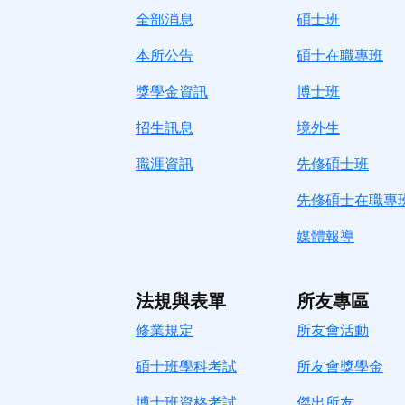
全部消息
碩士班
本所公告
碩士在職專班
獎學金資訊
博士班
招生訊息
境
外生
職涯資訊
先修碩士班
先修碩士在職專
媒體報導
法規與表單
所友專區
修業規定
所友會活動
碩士班學科考試
所友會獎學金
博士班資格考試
傑出所友