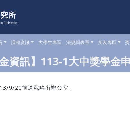
員
課程資訊
大學生專區
法規與表單
所友專區
獎
金資訊】113-1大中獎學金
3/9/20前送戰略所辦公室。
。