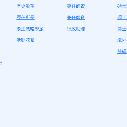
歷史沿革
專任師資
碩士
歷任所長
兼任師資
碩士
淡江戰略學派
行政助理
博士
活動花絮
境外
雙碩
班