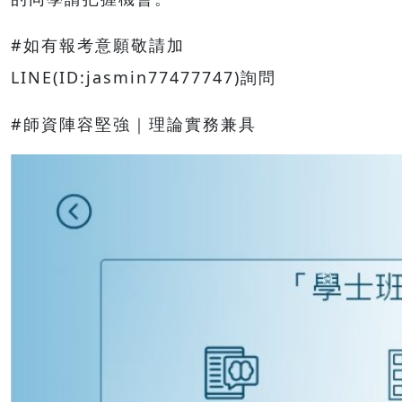
#如有報考意願敬請加
LINE(ID:jasmin77477747)詢問
#師資陣容堅強｜理論實務兼具