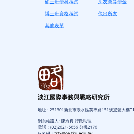
碩士班學科考試
所友會獎學金
博士班資格考試
傑出所友
其他表單
淡江國際事務與戰略研究所
地址 : 251301新北市淡水區英專路151號驚聲大樓T1
網頁維護人: 陳秀真 行政助理
電話：(02)2621-5656 分機2176
E-mail：
trtx@oa.tku.edu.tw