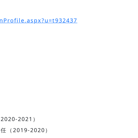
snProfile.aspx?u=t932437
20-2021）
2019-2020）