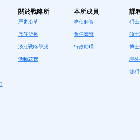
關於戰略所
本所成員
課
歷史沿革
專任師資
碩士
歷任所長
兼任師資
碩士
淡江戰略學派
行政助理
博士
活動花絮
境外
雙碩
班