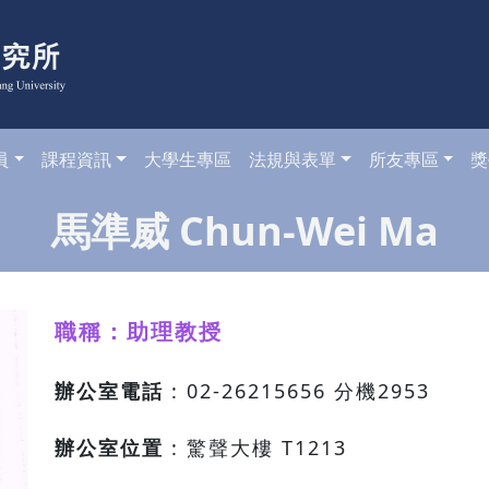
員
課程資訊
大學生專區
法規與表單
所友專區
獎
馬準威 Chun-Wei Ma
職稱：助理教授
辦公室電話
: 02-26215656 分機2953
辦公室位置
: 驚聲大樓 T1213