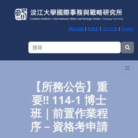
網站地圖
|
教務處
|
淡江大學
|
English
【所務公告】重
要!! 114-1 博士
班｜前置作業程
序－資格考申請